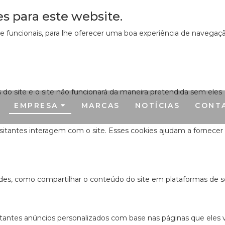
es para este website.
s e funcionais, para lhe oferecer uma boa experiência de navegaç
s do site e o site não funcionará da maneira pretendida sem eles
EMPRESA
MARCAS
NOTÍCIAS
CONT
sitantes interagem com o site. Esses cookies ajudam a fornecer
ades, como compartilhar o conteúdo do site em plataformas de so
antes anúncios personalizados com base nas páginas que eles vis