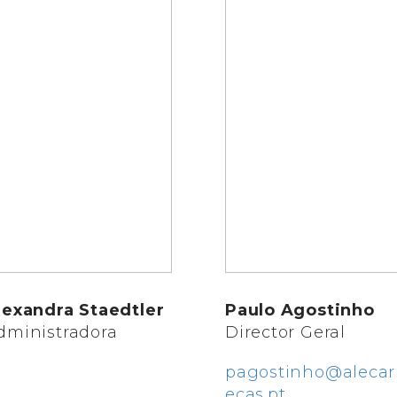
lexandra Staedtler
Paulo Agostinho
dministradora
Director Geral
pagostinho@alecar
ecas.pt