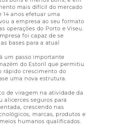
os bons e menos bons, e em
ento mais difícil do mercado
de 14 anos efetuar uma
evou a empresa ao seu formato
as operações do Porto e Viseu.
mpresa foi capaz de se
 as bases para a atual
á um passo importante
rmazém do Estoril que permitiu
 o rápido crescimento do
ase uma nova estrutura.
nto de viragem na atividade da
 alicerces seguros para
tentada, crescendo nas
ecnológicos, marcas, produtos e
meios humanos qualificados.