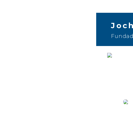
Joc
Fundad