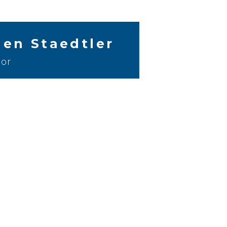
hen Staedtler
or