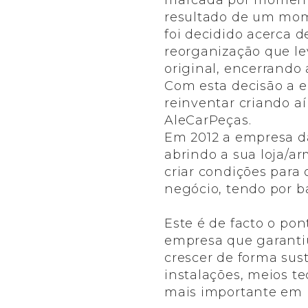
marcada por moment
resultado de um mom
foi decidido acerca 
reorganização que l
original, encerrando 
Com esta decisão a e
reinventar criando aí
AleCarPeças.
Em 2012 a empresa d
abrindo a sua loja/a
criar condições para
negócio, tendo por b
Este é de facto o po
empresa que garantiu
crescer de forma sus
instalações, meios t
mais importante em 