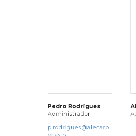
Pedro Rodrigues
A
Administrador
A
p.rodrigues@alecarp
ecas.pt