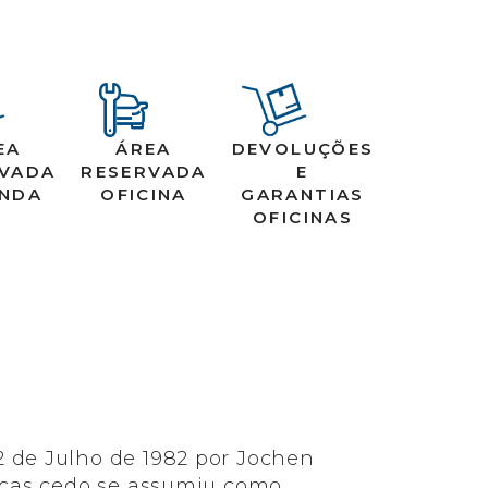
EA
ÁREA
DEVOLUÇÕES
RVADA
RESERVADA
E
ENDA
OFICINA
GARANTIAS
OFICINAS
 de Julho de 1982 por Jochen
eças cedo se assumiu como