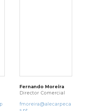
Fernando Moreira
Director Comercial
p
fmoreira@alecarpeca
s.pt